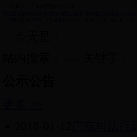
主办单位：广东省河源市司法局
子
网站首页
|
政务公开
|
司法要闻
|
网上服务
|
视频报道
|
普法宣传
|
政策
司法考试
|
律师管理
|
司法鉴定
|
社区矫正
|
基层司法
|
法规工作
|
公证
今天是：
站内搜索：
关键字：
公示公告
更多 >>
2018-01-12
广东司法行